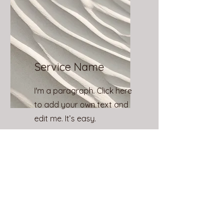
Service Name
I'm a paragraph. Click here
to add your own text and
edit me. It’s easy.
見積もりを依頼する